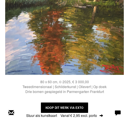
80 x 60 cm, © 2025, € 3 000,00
Tweedimensionaal | Schilderkunst | Olieverf | Op doek
Drie bomen gespiegeld in Parmengarten Frankfurt
KOOP DIT WERK VIA EXTO
Stuur als kunstkaart
Vanaf € 2,95 excl. porto