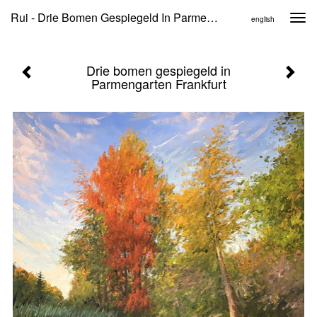
Rui - Drie Bomen Gespiegeld In Parmengarten Frankfurt
Togg
english
navi
Drie bomen gespiegeld in
Parmengarten Frankfurt