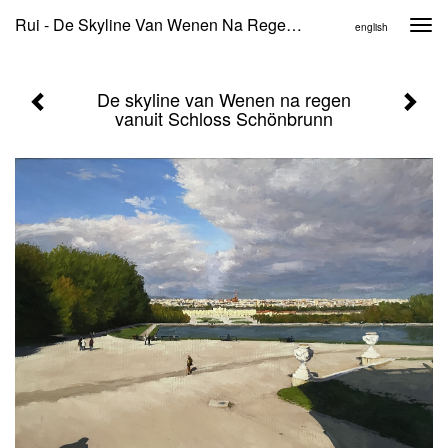
Rui - De Skyline Van Wenen Na Regen Vanuit Schloss Schönbrunn
Togg
english
navi
De skyline van Wenen na regen
vanuit Schloss Schönbrunn