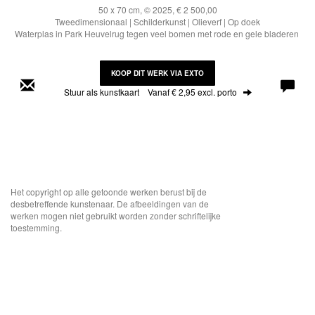
50 x 70 cm, © 2025, € 2 500,00
Tweedimensionaal | Schilderkunst | Olieverf | Op doek
Waterplas in Park Heuvelrug tegen veel bomen met rode en gele bladeren
KOOP DIT WERK VIA EXTO
Stuur als kunstkaart
Vanaf € 2,95 excl. porto
Het copyright op alle getoonde werken berust bij de
desbetreffende kunstenaar. De afbeeldingen van de
werken mogen niet gebruikt worden zonder schriftelijke
toestemming.