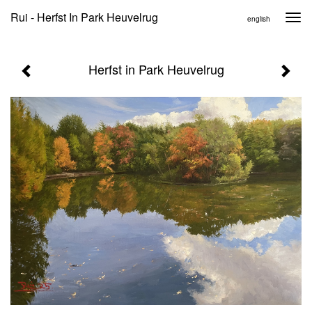
Rui - Herfst In Park Heuvelrug
Togg
english
navi
Herfst in Park Heuvelrug