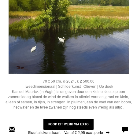
70 x 50 cm, © 2024, € 2 500,00
Tweedimensionaal | Schilderkunst | Olieverf | Op doek
Kasteel Maurick (in Vught) is omgeven door een kleine sloot, op een
zomermiddag blaast de wind de wolken in allerlei vormen, groot en klein,
alleen of samen, in rijen, in strengen, in pluimen, aan de voet van een boom,
het water en de twee zwanen zijn nog steeds even vredig als altijd.
KOOP DIT WERK VIA EXTO
Stuur als kunstkaart
Vanaf € 2,95 excl. porto