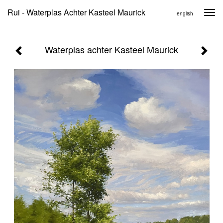
Rui - Waterplas Achter Kasteel Maurick
Togg
english
navi
Waterplas achter Kasteel Maurick