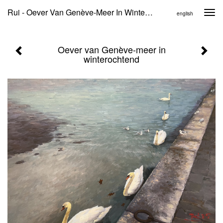
Rui - Oever Van Genève-Meer In Winterochtend
Togg
english
navi
Oever van Genève-meer in
winterochtend