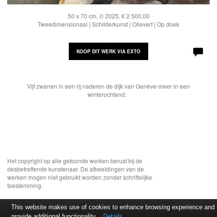
50 x 70 cm, © 2025, € 2 500,00
Tweedimensionaal | Schilderkunst | Olieverf | Op doek
KOOP DIT WERK VIA EXTO
Vijf zwanen in een rij naderen de dijk van Genève-meer in een
winterochtend.
Het copyright op alle getoonde werken berust bij de
desbetreffende kunstenaar. De afbeeldingen van de
werken mogen niet gebruikt worden zonder schriftelijke
toestemming.
This website makes use of cookies to enhance browsing experience and
provide additional functionality.
Details