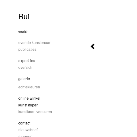
Rui
english
over de kunstenaar
publicaties
exposities
overzicht
galerie
echtekleuren
online winkel
kunst kopen
kunstkaart versturen
contact
nieuwsbrief
reageer