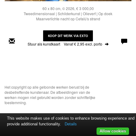
60 x 80 cm, © 2026, € 3 000,00
Tweedimensionaal | Schilderkunst | Olieverf | Op doek
Maanverlichte nacht op Cefalù's strand
KOOP DIT WERK VIA EXTO
Stuur als kunstkaart
Vanaf € 2,95 excl. porto
Het copyright op alle getoonde werken berust bij de
desbetreffende kunstenaar. De afbeeldingen van de
werken mogen niet gebruikt worden zonder schriftelijke
toestemming.
This website makes use of cookies to enhance browsing experience and
provide additional functionality.
Details
Allow cookies