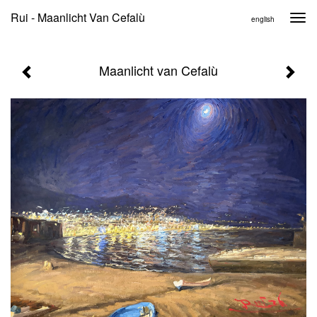
Rui - Maanlicht Van Cefalù
Togg
english
navi
Maanlicht van Cefalù