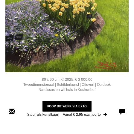
80 x 60 cm, © 2025, € 3 000,00
Tweedimensionaal | Schilderkunst | Olieverf | Op doek
Narcissus en wit huis in Keukenhof
KOOP DIT WERK VIA EXTO
Stuur als kunstkaart
Vanaf € 2,95 excl. porto