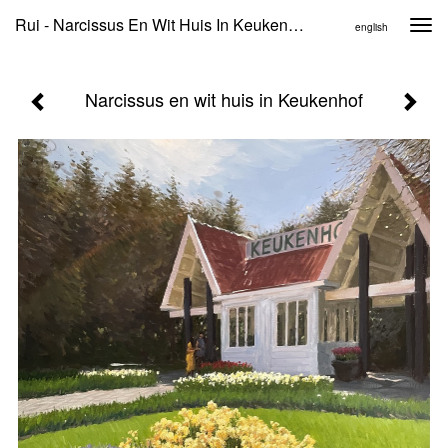
Rui - Narcissus En Wit Huis In Keukenhof
Togg
english
navi
Narcissus en wit huis in Keukenhof