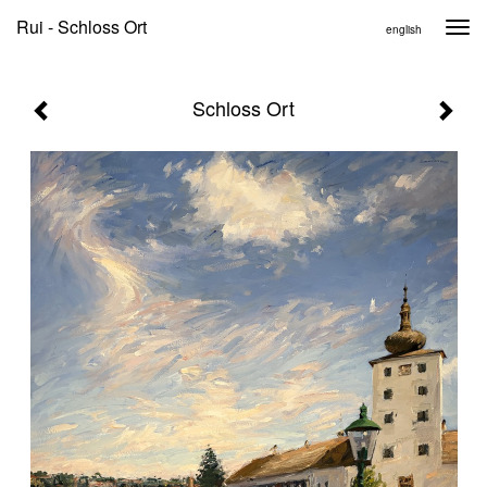
Rui - Schloss Ort
Togg
english
navi
Schloss Ort