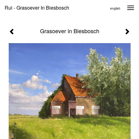
Rui - Grasoever In Biesbosch
Togg
english
navi
Grasoever in Biesbosch