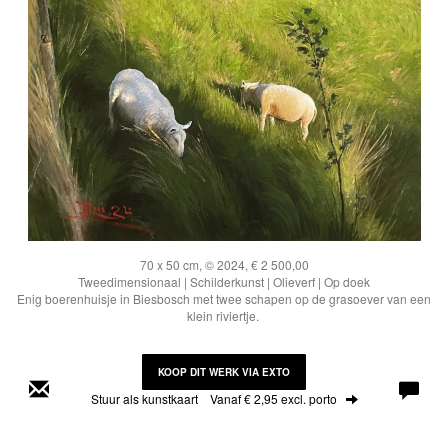
70 x 50 cm, © 2024, € 2 500,00
Tweedimensionaal | Schilderkunst | Olieverf | Op doek
Enig boerenhuisje in Biesbosch met twee schapen op de grasoever van een
klein riviertje.
KOOP DIT WERK VIA EXTO
Stuur als kunstkaart
Vanaf € 2,95 excl. porto