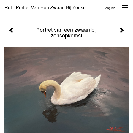
Rui - Portret Van Een Zwaan Bij Zonsopkomst
Togg
english
navi
Portret van een zwaan bij
zonsopkomst