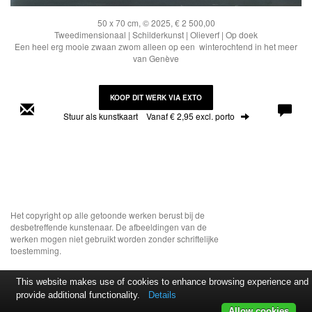
50 x 70 cm, © 2025, € 2 500,00
Tweedimensionaal | Schilderkunst | Olieverf | Op doek
Een heel erg mooie zwaan zwom alleen op een winterochtend in het meer
van Genève
KOOP DIT WERK VIA EXTO
Stuur als kunstkaart
Vanaf € 2,95 excl. porto
Het copyright op alle getoonde werken berust bij de
desbetreffende kunstenaar. De afbeeldingen van de
werken mogen niet gebruikt worden zonder schriftelijke
toestemming.
This website makes use of cookies to enhance browsing experience and
provide additional functionality.
Details
Allow cookies