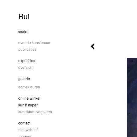
Rui
english
over de kunstenaar
publicaties
exposities
overzicht
galerie
echtekleuren
online winkel
kunst kopen
kunstkaart versturen
contact
nieuwsbrief
reageer