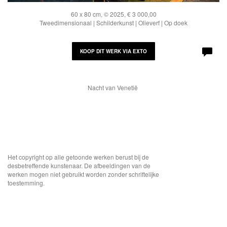
60 x 80 cm, © 2025, € 3 000,00
Tweedimensionaal | Schilderkunst | Olieverf | Op doek
KOOP DIT WERK VIA EXTO
Nacht van Venetië
Het copyright op alle getoonde werken berust bij de
desbetreffende kunstenaar. De afbeeldingen van de
werken mogen niet gebruikt worden zonder schriftelijke
toestemming.