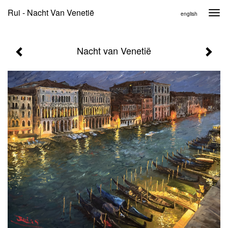
Rui - Nacht Van Venetië
Togg
english
navi
Nacht van Venetië