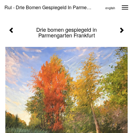
Rui - Drie Bomen Gespiegeld In Parmengarten Frankfurt
Togg
english
navi
Drie bomen gespiegeld in
Parmengarten Frankfurt