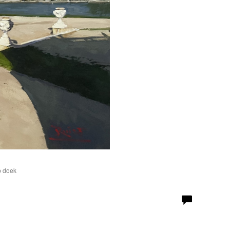
p doek