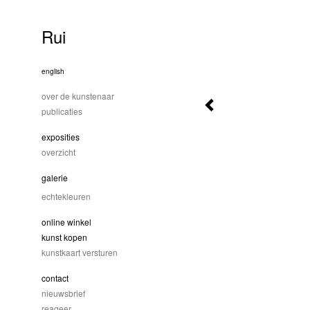
Rui
english
over de kunstenaar
publicaties
exposities
overzicht
galerie
echtekleuren
online winkel
kunst kopen
kunstkaart versturen
contact
nieuwsbrief
reageer