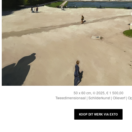
50 x 60 cm, © 2025, € 1 500,00
Tweedimensionaal | Schilderkunst | Olieverf | O
KOOP DIT WERK VIA EXTO