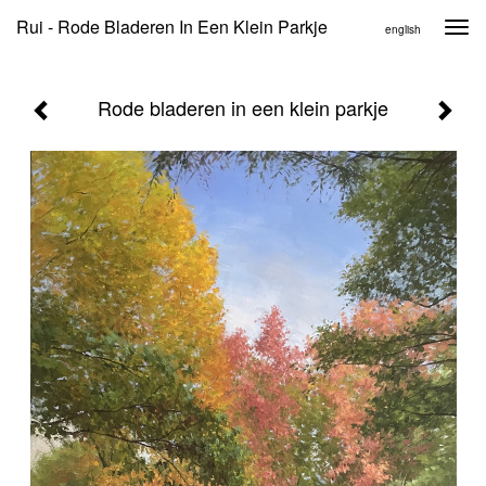
Rui - Rode Bladeren In Een Klein Parkje
Togg
english
navi
Rode bladeren in een klein parkje