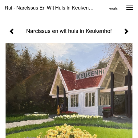
Rui - Narcissus En Wit Huis In Keukenhof
Togg
english
navi
Narcissus en wit huis in Keukenhof