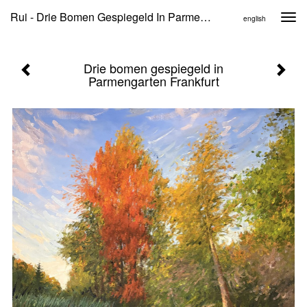
Rui - Drie Bomen Gespiegeld In Parmengarten Frankfurt
Togg
english
navi
Drie bomen gespiegeld in
Parmengarten Frankfurt