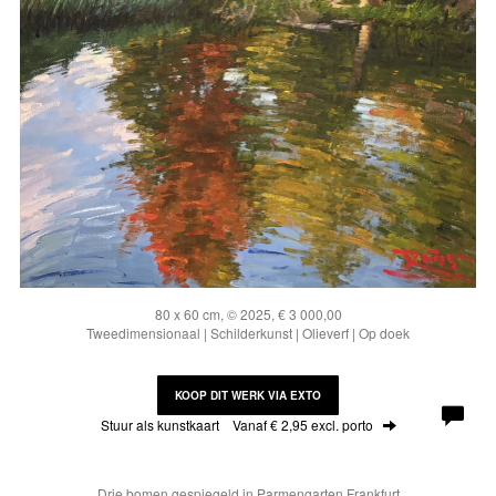
80 x 60 cm, © 2025, € 3 000,00
Tweedimensionaal | Schilderkunst | Olieverf | Op doek
KOOP DIT WERK VIA EXTO
Stuur als kunstkaart
Vanaf € 2,95 excl. porto
Drie bomen gespiegeld in Parmengarten Frankfurt