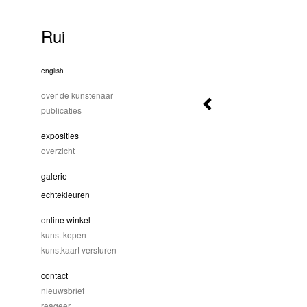
Rui
english
over de kunstenaar
publicaties
exposities
overzicht
galerie
echtekleuren
online winkel
kunst kopen
kunstkaart versturen
contact
nieuwsbrief
reageer