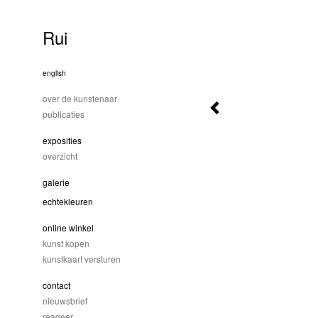
Rui
english
over de kunstenaar
publicaties
exposities
overzicht
galerie
echtekleuren
online winkel
kunst kopen
kunstkaart versturen
contact
nieuwsbrief
reageer