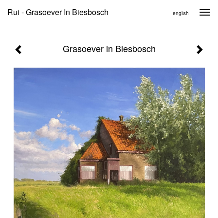
Rui - Grasoever In Biesbosch
Togg
english
navi
Grasoever in Biesbosch