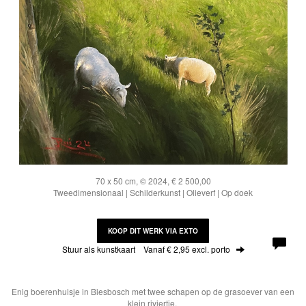
70 x 50 cm, © 2024, € 2 500,00
Tweedimensionaal | Schilderkunst | Olieverf | Op doek
KOOP DIT WERK VIA EXTO
Stuur als kunstkaart
Vanaf € 2,95 excl. porto
Enig boerenhuisje in Biesbosch met twee schapen op de grasoever van een
klein riviertje.