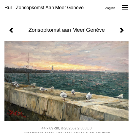
Rui - Zonsopkomst Aan Meer Genève
Togg
english
navi
Zonsopkomst aan Meer Genève
44 x 69 cm, © 2026, € 2 500,00
Tweedimensionaal | Schilderkunst | Olieverf | Op doek