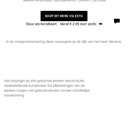
KOOP DIT WERK VIA EXTO
Stuur als kunstkaart
Vanaf € 2,95 excl. porto
In de morgenschemering staan zeevogels op de dijk van het meer Genève.
Het copyright op alle getoonde werken berust bij de
desbetreffende kunstenaar. De afbeeldingen van de
werken mogen niet gebruikt worden zonder schriftelijke
toestemming.