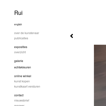
Rui
english
over de kunstenaar
publicaties
exposities
overzicht
galerie
echtekleuren
online winkel
kunst kopen
kunstkaart versturen
contact
nieuwsbrief
reageer