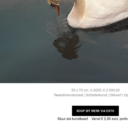
50 x 70 cm, © 2025, € 2 500,00
Tweedimensionaal | Schilderkunst | Olieverf | O
KOOP DIT WERK VIA EXTO
Stuur als kunstkaart
Vanaf € 2,95 excl. porto